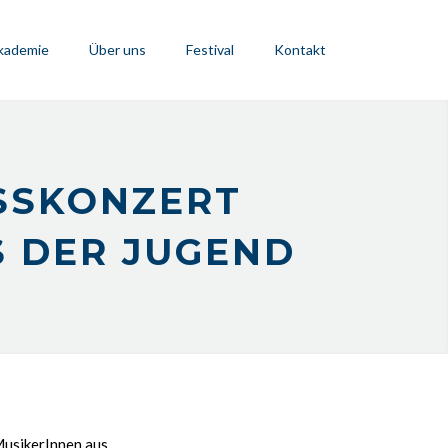
kademie
Über uns
Festival
Kontakt
USSKONZERT
 DER JUGEND
MusikerInnen aus