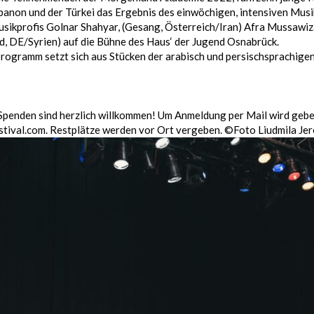
ibanon und der Türkei das Ergebnis des einwöchigen, intensiven M
usikprofis Golnar Shahyar, (Gesang, Österreich/Iran) Afra Mussawiz
 DE/Syrien) auf die Bühne des Haus‘ der Jugend Osnabrück.
ogramm setzt sich aus Stücken der arabisch und persischsprachige
, Spenden sind herzlich willkommen! Um Anmeldung per Mail wird geb
ival.com. Restplätze werden vor Ort vergeben. ©Foto Liudmila Je